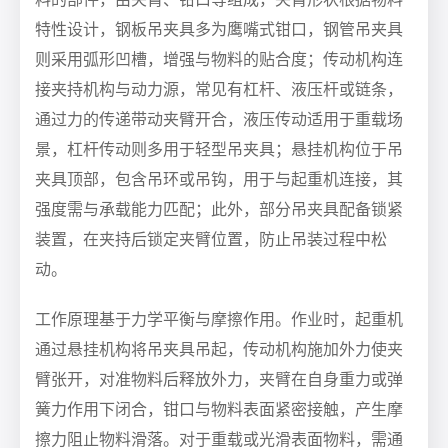
特性设计，钢板吊夹具多为鹰嘴式钳口，钢管吊夹具
则采用弧形凹槽，增强与物料的贴合度；传动机构连
接夹持机构与动力源，常见有杠杆、液压杆或链条，
通过力的传递带动夹臂开合，液压传动适用于重载场
景，杠杆传动则多用于轻型吊夹具；悬挂机构位于吊
夹具顶部，包含吊环或吊钩，用于与起重机连接，其
强度需与承载能力匹配；此外，部分吊夹具配备锁紧
装置，在夹持后锁定夹臂位置，防止吊装过程中松
动。
工作原理基于力学平衡与摩擦作用。作业时，起重机
通过悬挂机构将吊夹具吊起，传动机构施加外力使夹
臂张开，对准物料后释放外力，夹臂在自身重力或弹
簧力作用下闭合，钳口与物料表面紧密接触，产生摩
擦力阻止物料滑落。对于重载或光滑表面物料，需通